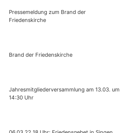
optional.
Sie werden
Pressemeldung zum Brand der
benötigt,
Friedenskirche
damit die
Website
funktioniert.
Statistik
Brand der Friedenskirche
Mit diesen
Cookies
können wir die
Funktionsweise
und Struktur
der Website
Jahresmitgliederversammlung am 13.03. um
auf Basis der
14:30 Uhr
Nutzung
verbessern.
Funktional
Damit unsere
06.03.22 18 Uhr: Friedensgebet in Singen