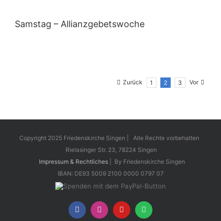
Samstag – Allianzgebetswoche
Zurück
Vor
1
2
3
Copyright 2025 Friedenskirche Singen | Alle Rechte vorbehalten
Rielasinger Str. 23, 78224 Singen
Impressum & Rechtliches
| By Friedenskirche Singen
IBAN: DE93 5009 2100 0000 0797 07
Facebook
Instagram
YouTube
Spotify