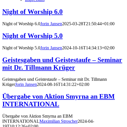
Night of Worship 6.0
Night of Worship 6.0
Jorin Jansen
2025-03-28T21:50:44+01:00
Night of Worship 5.0
Notwendig
Diese
Cookies
Night of Worship 5.0
Jorin Jansen
2024-10-16T14:34:13+02:00
sind nicht
optional.
Geistesgaben und Geistestaufe – Seminar
Sie werden
mit Dr. Tillmann Krüger
benötigt,
damit die
Website
Geistesgaben und Geistestaufe – Seminar mit Dr. Tillmann
funktioniert.
Krüger
Jorin Jansen
2024-08-16T14:31:22+02:00
Übergabe von Aktion Smyrna an EBM
Statistik
INTERNATIONAL
Mit diesen
Cookies
können wir die
Übergabe von Aktion Smyrna an EBM
Funktionsweise
INTERNATIONAL
Maximilian Stroscher
2024-04-
und Struktur
19T10:12:26+02:00