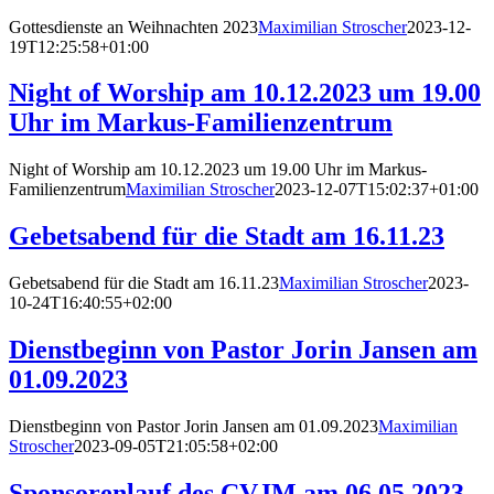
Marketing
Gottesdienste an Weihnachten 2023
Maximilian Stroscher
2023-12-
Indem Sie uns Ihre
19T12:25:58+01:00
Interessen und Ihr
Verhalten beim
Besuch unserer
Night of Worship am 10.12.2023 um 19.00
Website mitteilen,
Uhr im Markus-Familienzentrum
erhöhen Sie die
Wahrscheinlichkeit,
personalisierte
Night of Worship am 10.12.2023 um 19.00 Uhr im Markus-
Inhalte und
Familienzentrum
Maximilian Stroscher
2023-12-07T15:02:37+01:00
Angebote zu sehen.
Gebetsabend für die Stadt am 16.11.23
Gebetsabend für die Stadt am 16.11.23
Maximilian Stroscher
2023-
10-24T16:40:55+02:00
Dienstbeginn von Pastor Jorin Jansen am
01.09.2023
Dienstbeginn von Pastor Jorin Jansen am 01.09.2023
Maximilian
Stroscher
2023-09-05T21:05:58+02:00
Sponsorenlauf des CVJM am 06.05.2023