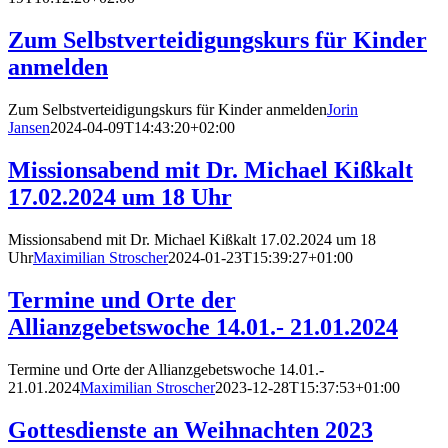
der Website
auf Basis der
Zum Selbstverteidigungskurs für Kinder
Nutzung
anmelden
verbessern.
Zum Selbstverteidigungskurs für Kinder anmelden
Jorin
Jansen
2024-04-09T14:43:20+02:00
Funktional
Damit unsere
Missionsabend mit Dr. Michael Kißkalt
Website während
Ihres Besuchs so
17.02.2024 um 18 Uhr
gut wie möglich
funktioniert.
Missionsabend mit Dr. Michael Kißkalt 17.02.2024 um 18
Wenn Sie diese
Uhr
Maximilian Stroscher
2024-01-23T15:39:27+01:00
Cookies ablehnen,
verschwinden
Termine und Orte der
einige Funktionen
von der Website.
Allianzgebetswoche 14.01.- 21.01.2024
Wie z.B. das
Kontaktformular
Termine und Orte der Allianzgebetswoche 14.01.-
und die
21.01.2024
Maximilian Stroscher
2023-12-28T15:37:53+01:00
Kartendarstellung.
Gottesdienste an Weihnachten 2023