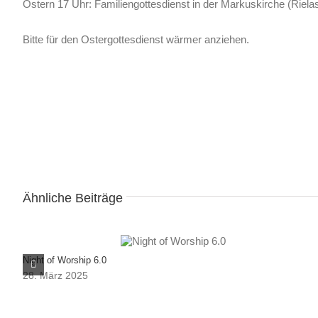
Ostern 17 Uhr: Familiengottesdienst in der Markuskirche (Rielasi
Bitte für den Ostergottesdienst wärmer anziehen.
Ähnliche Beiträge
Night of Worship 6.0
Notwendig
28. März 2025
Diese
Cookies
sind nicht