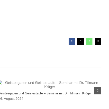
Facebook
X
WhatsApp
E-
Mail
Übe
eistesgaben und Geistestaufe – Seminar mit Dr. Tillmann Krüger
19. 
6. August 2024