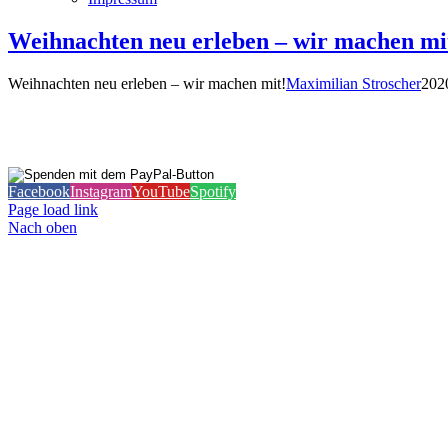
Weihnachten neu erleben – wir machen mi
Weihnachten neu erleben – wir machen mit!
Maximilian Stroscher
202
Notwendig
Diese
Cookies
sind nicht
Facebook
Instagram
YouTube
Spotify
optional.
Page load link
Sie werden
Nach oben
benötigt,
damit die
Website
funktioniert.
Statistik
Mit diesen
Cookies
können wir die
Funktionsweise
und Struktur